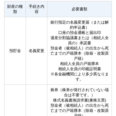
財産の種
手続き内
必要書類
類
容
銀行指定の名義変更届（または解
約申込書）
口座の預金通帳と届出印
遺産分割協議書または（相続人全
員の）承諾書
預金者（被相続人）の出生から死
預貯金
名義変更
亡までの戸籍謄本（除籍・改製原
戸籍）
相続人全員の戸籍謄本
相続人全員の印鑑証明書
※各金融機関により多少異なりま
す。
株券（株券が発行されていない場
合は不要です。）
株式名義書換請求書(兼株主票)
預金者（被相続人）の出生から死
亡までの戸籍謄本（除籍・改製原
戸籍）