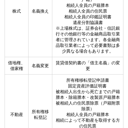
相続人全員の戸籍謄本
株式
名義換え
相続人全員の住民票
相続人全員の印鑑証明書
遺産分割協議書
※上場株式は、証券会社・信託銀
行その他銀行等の金融商品取引業
者に管理されています。各金融商
品取引業者によって必要書類は多
少異なる場合もあります。
借地権、
賃貸借契約書の「借主名義」の変
名義変更
借家権
更
所有権移転登記申請書
固定資産評価証明書
被相続人出生から死亡までの戸籍
謄本・除籍謄本・改製原戸籍謄本
被相続人の住民票除票（戸籍附票
除票）
所有権移
不動産
相続人全員の戸籍謄本
転登記
相続によって不動産を取得する方
の住民票