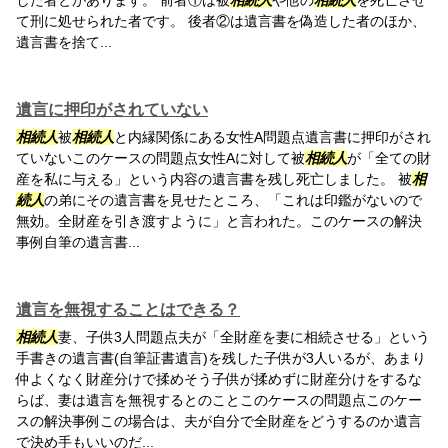
した者とがあります。 前者①は被
相続人
や他の
相続人
を死亡させ
て刑に処せられた者です。 後者②は遺言書を偽造した者のほか、
遺言書を捨て...
遺言に押印がされていない
相続人
被
相続人
と内縁関係にある女性A問題点遺言書に押印がされ
ていないこのケースの問題点女性Aに対して被
相続人
が「全ての財
産を私に与える」という内容の遺言書を残し死亡しました。 被
相
続人
の弟にその遺言書を見せたところ、「これは印鑑がないので
無効。全財産を引き渡すように」と言われた。このケースの解決
事例自筆の遺言書...
遺言を無視することはできる？
相続人
妻、子供3人問題点夫が「全財産を妻に相続させる」という
手書きの遺言書(自筆証書遺言)を残した子供が3人いるが、あまり
仲よくなく財産分けで揉めそう子供が揉めずに財産分けをするな
らば、妻は遺言を無視するとのことこのケースの問題点このケー
スの解決事例この場合は、夫が自分で全財産をどうするのか遺言
で決め手もいいのだ...