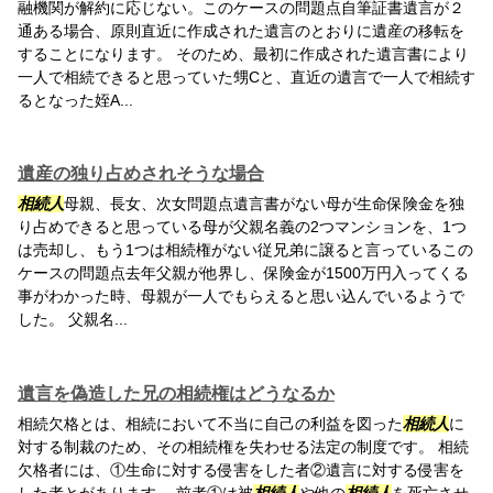
融機関が解約に応じない。このケースの問題点自筆証書遺言が２
通ある場合、原則直近に作成された遺言のとおりに遺産の移転を
することになります。 そのため、最初に作成された遺言書により
一人で相続できると思っていた甥Cと、直近の遺言で一人で相続す
るとなった姪A...
遺産の独り占めされそうな場合
相続人
母親、長女、次女問題点遺言書がない母が生命保険金を独
り占めできると思っている母が父親名義の2つマンションを、1つ
は売却し、もう1つは相続権がない従兄弟に譲ると言っているこの
ケースの問題点去年父親が他界し、保険金が1500万円入ってくる
事がわかった時、母親が一人でもらえると思い込んでいるようで
した。 父親名...
遺言を偽造した兄の相続権はどうなるか
相続欠格とは、相続において不当に自己の利益を図った
相続人
に
対する制裁のため、その相続権を失わせる法定の制度です。 相続
欠格者には、①生命に対する侵害をした者②遺言に対する侵害を