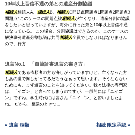
10年以上音信不通の弟との遺産分割協議
相続人
相続人A、
相続人
B、
相続人
C問題点問題点1問題点2問題点3
問題点4このケースの問題点被
相続人
が亡くなり、遺産分割の協議
をしたいと思っていますが、海外に行った弟と10年以上音信不通
になっている。 この場合、分割協議はできるのか。このケースの
解決事例遺産分割協議は共同
相続人
全員でしなければなりません
ので、行方...
遺言No.1 「自筆証書遺言の書き方」
相続人
である依頼者の方も悔しがっていますけど、亡くなった方
もあの世で悔しがってるだろうなぁって思います。そうならない
ためにも、まず遺言のことを知ってください。我々法律の専門家
は、「イゴン」と言ってしまうのですが、一般的には「ユイゴ
ン」ですね。学生時代には皆さん「ユイゴン」と習いましたよ
ね。 だから、相談のときつ...
« 遺言 種類
相続 限定承認 »