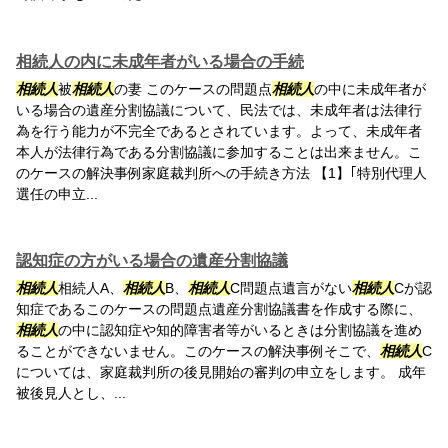
相続人の内に未成年者がいる場合の手続
相続人
被
相続人
の妻 このケースの問題点
相続人
の中に未成年者が
いる場合の遺産分割協議について、民法では、未成年者は法律行
為を行う能力が不完全であるとされています。よって、未成年者
本人が法律行為である分割協議に参加することは出来ません。こ
のケースの解決事例家庭裁判所への手続き方法 【1】｢特別代理人
選任の申立...
認知症の方がいる場合の遺産分割協議
相続人
相続人A、
相続人
B、
相続人
C問題点遺言がない
相続人
Cが認
知症であるこのケースの問題点遺産分割協議書を作成する際に、
相続人
の中に認知症や知的障害者等がいるときは分割協議を進め
ることができないません。このケースの解決事例そこで、
相続人
C
については、家庭裁判所の後見開始の審判の申立をします。 成年
被後見人とし、...