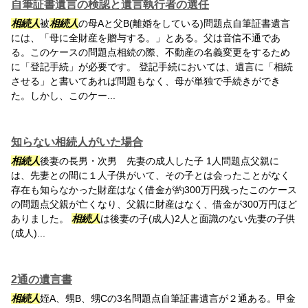
自筆証書遺言の検認と遺言執行者の選任
相続人
被
相続人
の母Aと父B(離婚をしている)問題点自筆証書遺言
には、「母に全財産を贈与する。」とある。父は音信不通であ
る。このケースの問題点相続の際、不動産の名義変更をするため
に「登記手続」が必要です。 登記手続においては、遺言に「相続
させる」と書いてあれば問題もなく、母が単独で手続きができ
た。しかし、このケー...
知らない相続人がいた場合
相続人
後妻の長男・次男 先妻の成人した子 1人問題点父親に
は、先妻との間に１人子供がいて、その子とは会ったことがなく
存在も知らなかった財産はなく借金が約300万円残ったこのケース
の問題点父親が亡くなり、父親に財産はなく、借金が300万円ほど
ありました。
相続人
は後妻の子(成人)2人と面識のない先妻の子供
(成人)...
2通の遺言書
相続人
姪A、甥B、甥Cの3名問題点自筆証書遺言が２通ある。甲金