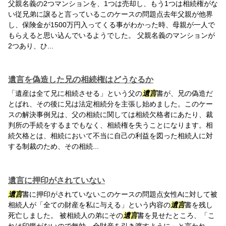
父親名義の2つマンションを、1つは売却し、もう1つは相続権がな
い従兄弟に譲ると言っているこのケースの問題点去年父親が他界
し、保険金が1500万円入ってくる事がわかった時、母親が一人で
もらえると思い込んでいるようでした。 父親名義のマンションが
2つあり、ひ...
遺言を偽造した兄の相続権はどうなるか
「遺産は全て兄に相続させる」という父の
遺言
書が、兄の偽造だ
とばれ、その後に兄は法定相続分を主張し始めました。このケー
スの解決事例兄は、父の相続に関しては相続欠格者にあたり、裁
判所の手続をするまでもなく、相続権を失うことになります。相
続欠格とは、相続において不当に自己の利益を図った相続人に対
する制裁のため、その相続...
遺言に押印がされていない
遺言
書に押印がされていないこのケースの問題点女性Aに対して被
相続人が「全ての財産を私に与える」という内容の
遺言
書を残し
死亡しました。 被相続人の弟にその
遺言
書を見せたところ、「こ