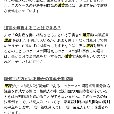
れは印鑑がないので無効。全財産を引き渡すように」と言われ
た。このケースの解決事例自筆の
遺言
書には、法律で極めて厳格
な要式を求めています...
遺言を無視することはできる？
夫が「全財産を妻に相続させる」という手書きの
遺言
書(自筆証書
遺言
)を残した子供が3人いるが、あまり仲よくなく財産分けで揉
めそう子供が揉めずに財産分けをするならば、妻は
遺言
を無視す
るとのことこのケースの問題点このケースの解決事例この場合
は、夫が自分で全財産をどうするのか
遺言
で決め手もいいのだけ
れど、子供たちに納得さ...
認知症の方がいる場合の遺産分割協議
遺言
がない相続人Cが認知症であるこのケースの問題点遺産分割協
議書を作成する際に、相続人の中に認知症や知的障害者等がいる
ときは分割協議を進めることができないません。このケースの解
決事例そこで、相続人Cについては、家庭裁判所の後見開始の審判
の申立をします。 成年被後見人とし、成年後見人という保護者を
付けます。