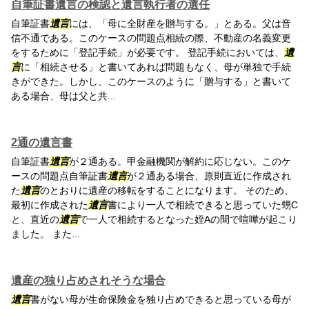
自筆証書遺言の検認と遺言執行者の選任
自筆証書
遺言
には、「母に全財産を贈与する。」とある。父は音
信不通である。このケースの問題点相続の際、不動産の名義変更
をするために「登記手続」が必要です。 登記手続においては、
遺
言
に「相続させる」と書いてあれば問題もなく、母が単独で手続
きができた。しかし、このケースのように「贈与する」と書いて
ある場合、母は父と共...
2通の遺言書
自筆証書
遺言
が２通ある。甲金融機関が解約に応じない。このケ
ースの問題点自筆証書
遺言
が２通ある場合、原則直近に作成され
た
遺言
のとおりに遺産の移転をすることになります。 そのため、
最初に作成された
遺言
書により一人で相続できると思っていた甥C
と、直近の
遺言
で一人で相続するとなった姪Aの間で喧嘩が起こり
ました。 また...
遺産の独り占めされそうな場合
遺言
書がない母が生命保険金を独り占めできると思っている母が