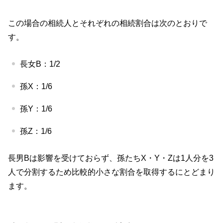
この場合の相続人とそれぞれの相続割合は次のとおりで
す。
長女
B
：
1/2
孫
X
：
1/6
孫
Y
：
1/6
孫
Z
：
1/6
長男
B
は影響を受けておらず、孫たち
X
・
Y
・
Z
は
1
人分を
3
人で分割するため比較的小さな割合を取得するにとどまり
ます。