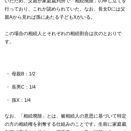
いたため、父親が家庭裁判所で「相続廃除」の申し立てを
行っており、これが認められていた。なお、長女
D
には父
親
A
から見れば孫にあたる子ども
X
がいる。
この場合の相続人とそれぞれの相続割合は次のとおりで
す。
母親
B
：
1/2
長男
C
：
1/4
孫
X
：
1/4
なお、「相続廃除」とは、被相続人の意思に基づいて特定
の方の相続権を剥奪する仕組みのことです。生前に家庭裁