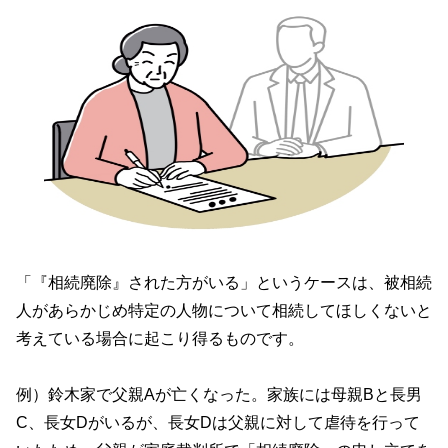
「『相続廃除』された方がいる」というケースは、被相続
人があらかじめ特定の人物について相続してほしくないと
考えている場合に起こり得るものです。
例）鈴木家で父親
A
が亡くなった。家族には母親
B
と長男
C
、長女
D
がいるが、長女
D
は父親に対して虐待を行って