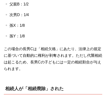
父親
B
：
1/2
次男
D
：
1/4
孫
X
：
1/8
孫
Y
：
1/8
この場合の長男
C
は「相続欠格」にあたり、法律上の規定
に基づいて自動的に権利が剥奪されます。ただし代襲相続
は起こるため、長男
C
の子どもには一定の相続割合が与え
られます。
相続人が「相続廃除」された