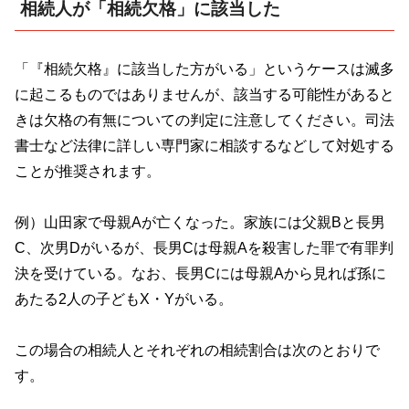
相続人が「相続欠格」に該当した
「『相続欠格』に該当した方がいる」というケースは滅多
に起こるものではありませんが、該当する可能性があると
きは欠格の有無についての判定に注意してください。司法
書士など法律に詳しい専門家に相談するなどして対処する
ことが推奨されます。
例）山田家で母親
A
が亡くなった。家族には父親
B
と長男
C
、次男
D
がいるが、長男
C
は母親
A
を殺害した罪で有罪判
決を受けている。なお、長男
C
には母親
A
から見れば孫に
あたる2人の子ども
X
・
Y
がいる。
この場合の相続人とそれぞれの相続割合は次のとおりで
す。