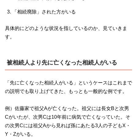
「相続廃除」された方がいる
具体的にどのような状況を指しているのか、見ていきま
す。
被相続人より先に亡くなった相続人がいる
「先に亡くなった相続人がいる」というケースはこれまで
の説明でも取り上げてきた、もっとも一般的な例です。
例）佐藤家で祖父
A
が亡くなった。祖父には長女
B
と次男
C
がいたが、次男
C
は
10
年前に病気で亡くなっていた。そ
の次男
C
には祖父
A
から見れば孫にあたる
3
人の子ども
X
・
Y
・
Z
がいる。